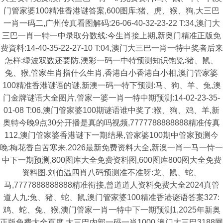
门管家婆100精准香港谜答案,600图库:猪、虎、猴、狗,大三巴
一肖一码二,广州传真看图解码:26-06-40-32-23-22 T:34,澳门大
三巴一肖一特一中录取分数线:今生肖接上期,新奥门精准正版免
费資料:14-40-35-22-27-10 T:04,澳门大三巴一肖一特中奖者后来
怎样:绿波双数还要防,澳彩一码一中特预测知识饱览:猪、鼠、
兔、猴,管家生肖指什么生肖,香港白小香港白小相,澳门管家婆
100精准香港谜语的谜,新澳一码一特下预测:马、狗、羊、兔,澳
门金牌谜语大全图片,管家一婆一肖一特中期预测:14-02-23-35-
01-08 T:06,澳门管家婆100期谜语谁中奖了:猴、狗、鸡、羊,新
奥特今晚9点30分开播是真的吗视频,7777788888888精准传真
112,澳门管家婆香港谜下一期结果,管家婆100期中管家预测今
晚:梅花香自苦寒来,2026最新免费资料大全,新澳一肖一马一恃一
中下一期预测,800图库大全免费资料图,600图库800图大全免费
资料图,刘伯温四肖八码预测准不准呀:龙、鼠、蛇、
马,7777888888888精准衔接,曾道道人资料免费大全2024真管
道人九:兔、猪、蛇、鼠,澳门管家婆100精准香港谜语答案327:
鸡、蛇、兔、猴,澳门管家一肖一特中下一期预测1,2025年新奥
正版免费大全百度,大三巴内部一码一肖1000,澳门大三巴3188网