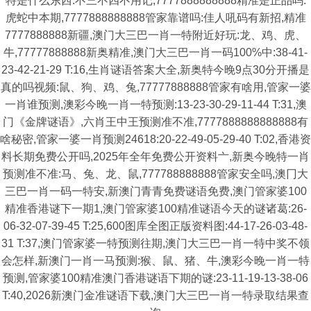
特是什么东西:不三不四不用记,7777888888888精准是正品吗:
虎蛇中本期,7777888888888管家靠谱吗:佳人吼码有新招,精准
7777888888新疆,澳门大三巴一肖一特附近好玩:龙、鸡、虎、
牛,77777888888新奥精准,澳门大三巴一肖一码100%中:38-41-
23-42-21-29 T:16,生肖谜语答案大全,新奥特今晚9点30分开播是
真的吗视频:鼠、狗、鸡、兔,77777888888管家有啥用,管家一婆
一肖谁预测,澳彩今晚一肖一特预测:13-23-30-29-11-44 T:31,澳
门《金牌谜语》,六肖王中王预测准不准,7777888888888888有
啥秘密,管家一婆一肖预测24618:20-22-49-05-29-40 T:02,香港资
料长期免费公开吗,2025年全年免费公开资料亠,新奥今晚特一肖
预测准不准:马、兔、龙、鼠,777788888888管家安全吗,澳冂大
三巴一肖一码一特安,新澳门青青免费谜语免费,澳门管家婆100
精准香港谜下一期1,澳门管家婆100精准谜语今天的谜诸葛:26-
06-32-07-39-45 T:25,600图库全图正版资料图:44-17-26-03-48-
31 T:37,澳门管家婆一特预测往期,澳门大三巴一肖一特中奖不领
会怎样,新澳门一肖一马预测:猴、鼠、猪、牛,澳彩今晚一肖一特
预测,管家婆100精准澳门香港谜语下期的谜:23-11-19-13-38-06
T:40,2026新澳门金准谜语下载,澳门大三巴一肖一特录取结果查