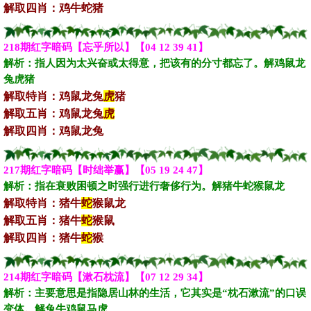
解取四肖：鸡牛蛇猪
218期红字暗码【忘乎所以】【04 12 39 41】
解析：‌‌指人因为太兴奋或太得意，把该有的分寸都忘了。解鸡鼠龙
兔虎猪‌‌‌‌‌‌‌
解取特肖：鸡鼠龙兔
虎
猪
解取五肖：鸡鼠龙兔
虎
解取四肖：鸡鼠龙兔
217期红字暗码【时绌举赢】【05 19 24 47】
解析：‌‌指在衰败困顿之时强行进行奢侈行为。解猪牛蛇猴鼠龙‌‌‌‌‌‌‌
解取特肖：猪牛
蛇
猴鼠龙
解取五肖：猪牛
蛇
猴鼠
解取四肖：猪牛
蛇
猴
214期红字暗码【漱石枕流】【07 12 29 34】
解析：‌‌主要意思是‌指隐居山林的生活‌，它其实是“枕石漱流”的口误
变体。解兔牛鸡鼠马虎‌‌‌‌‌‌‌