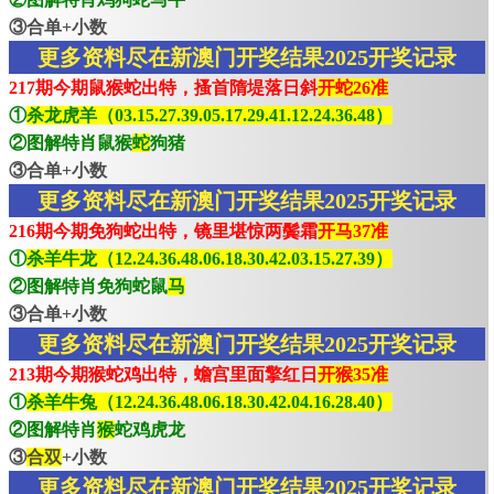
③合单+小数
更多资料尽在新澳门开奖结果2025开奖记录
217期今期鼠猴蛇出特，搔首隋堤落日斜
开蛇26准
①
杀龙虎羊（03.15.27.39.05.17.29.41.12.24.36.48）
②图解特肖鼠猴
蛇
狗猪
③合单+小数
更多资料尽在新澳门开奖结果2025开奖记录
216期今期免狗蛇出特，镜里堪惊两鬓霜
开马37准
①
杀羊牛龙（12.24.36.48.06.18.30.42.03.15.27.39）
②图解特肖免狗蛇鼠
马
③合单+小数
更多资料尽在新澳门开奖结果2025开奖记录
213期今期猴蛇鸡出特，蟾宫里面擎红日
开猴35准
①
杀羊牛兔（12.24.36.48.06.18.30.42.04.16.28.40）
②图解特肖
猴
蛇鸡虎龙
③
合双
+小数
更多资料尽在新澳门开奖结果2025开奖记录