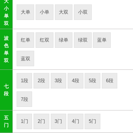
大
小
大单
小单
大双
小双
单
双
波
红单
红双
绿单
绿双
蓝单
色
单
蓝双
双
1段
2段
3段
4段
5段
6段
七
段
7段
五
1门
2门
3门
4门
5门
门