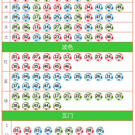
木
03
04
11
12
19
20
33
34
41
42
49
水
09
10
17
18
25
26
39
40
47
48
火
05
06
13
14
27
28
35
36
43
44
土
01
02
15
16
23
24
31
32
45
46
波色
01
02
07
08
12
13
18
19
23
24
29
红
30
34
35
40
45
46
03
04
09
10
14
15
20
25
26
31
36
蓝
37
41
42
47
48
05
06
11
16
17
21
22
27
28
32
33
绿
38
39
43
44
49
五门
1
01
02
03
04
05
06
07
08
09